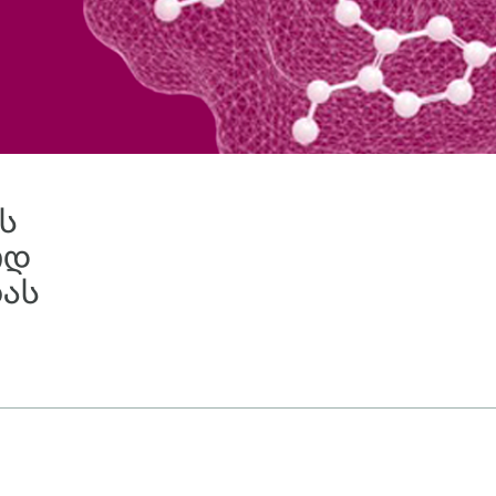
ს
ოდ
ბას